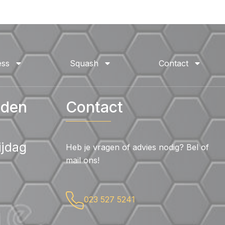
ess
Squash
Contact
jden
Contact
ijdag
Heb je vragen of advies nodig? Bel of
mail ons!
023 527 5241