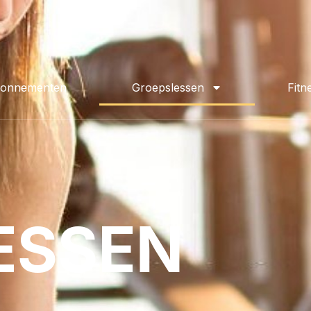
onnementen
Groepslessen
Fitn
ESSEN