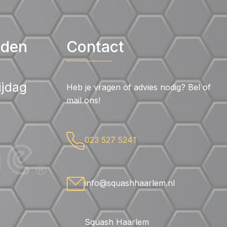
jden
Contact
ijdag
Heb je vragen of advies nodig? Bel of
mail ons!
023 527 5241
info@squashhaarlem.nl
Squash Haarlem