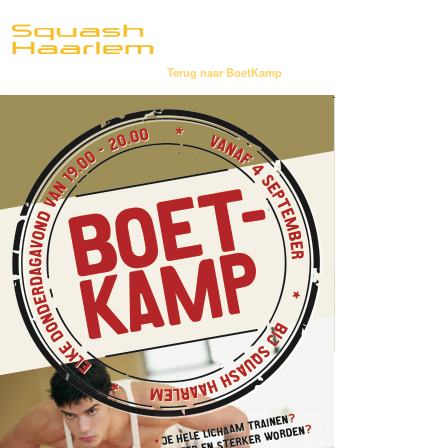
Terug naar BoetKamp