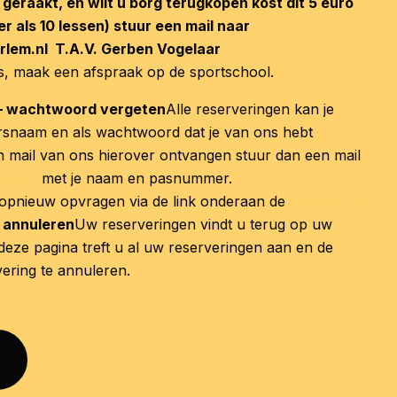
 geraakt, en wilt u borg terugkopen kost dit 5 euro
er als 10 lessen) stuur een mail naar
lem.nl T.A.V. Gerben Vogelaar
ss, maak een afspraak op de sportschool.
 – wachtwoord vergeten
Alle reserveringen kan je
rsnaam en als wachtwoord dat je van ons hebt
 mail van ons hierover ontvangen stuur dan een mail
em.nl
met je naam en pasnummer.
opnieuw opvragen via de link onderaan de
inlogpagina
n annuleren
Uw reserveringen vindt u terug op uw
 deze pagina treft u al uw reserveringen aan en de
vering te annuleren.