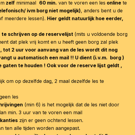
om
zelf
minimaal
60 min.
van te voren een les
online
te
telefonisch/ ivm borg niet mogelijk)
, anders bent u de
 of meerdere lessen).
Hier geldt natuurlijk hoe eerder,
n te schrijven op de reservelijst
(mits u voldoende borg
ent dat plek vrij komt en u heeft geen borg zal plek
)
, tot 2 uur voor aanvang van de les wordt dit nog
ngt u automatisch een mail !! U dient (i.v.m. borg )
de gaten te houden ! Ook voor de reserve lijst geldt ,
jk om op dezelfde dag, 2 maal dezelfde les te
geen les
chrijvingen
(min 6) is het mogelijk dat de les niet door
dan min. 3 uur van te voren een mail
kanties
zijn er geen ochtend lessen.
 ten alle tijden worden aangepast.