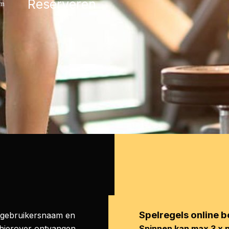
Reserveren
em
Spelregels online 
e gebruikersnaam en
 hierover ontvangen
Spinnen kan max 3 x 