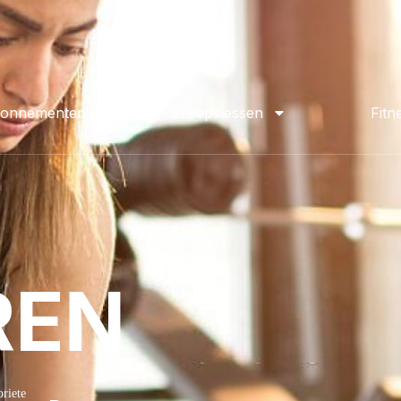
onnementen
Groepslessen
Fitn
REN
oriete