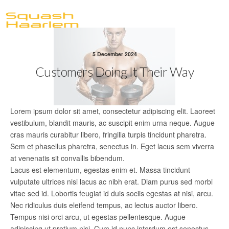
5 December 2024
Customers Doing It Their Way
Lorem ipsum dolor sit amet, consectetur adipiscing elit. Laoreet
vestibulum, blandit mauris, ac suscipit enim urna neque. Augue
cras mauris curabitur libero, fringilla turpis tincidunt pharetra.
Sem et phasellus pharetra, senectus in. Eget lacus sem viverra
at venenatis sit convallis bibendum.
Lacus est elementum, egestas enim et. Massa tincidunt
vulputate ultrices nisi lacus ac nibh erat. Diam purus sed morbi
vitae sed id. Lobortis feugiat id duis sociis egestas at nisi, arcu.
Nec ridiculus duis eleifend tempus, ac lectus auctor libero.
Tempus nisi orci arcu, ut egestas pellentesque. Augue
adipiscing ut pretium nisi. Cum id nunc interdum est senectus.